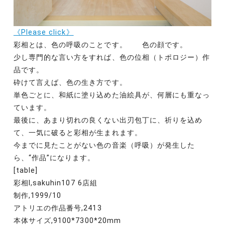
《Please click》
彩相とは、色の呼吸のことです。 色の顔です。
少し専門的な言い方をすれば、色の位相（トポロジー）作
品です。
砕けて言えば、色の生き方です。
単色ごとに、和紙に塗り込めた油絵具が、何層にも重なっ
ています。
最後に、あまり切れの良くない出刃包丁に、祈りを込め
て、一気に破ると彩相が生まれます。
今までに見たことがない色の音楽（呼吸）が発生した
ら、“作品”になります。
[table]
彩相Ⅰ,sakuhin107 6店組
制作,1999/10
アトリエの作品番号,2413
本体サイズ,9100*7300*20mm