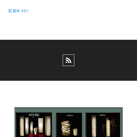
稿
ナ
彩相Ⅲ 301
ビ
ゲ
ー
シ
ョ
ン